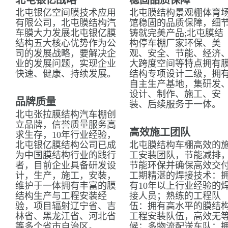
北屯银亿战略
稳固品质保障
北屯银亿空间膜技术应用
北屯膜结构景观棚体育
有限公司，北屯膜结构汽
馆稳固的品质保障，细
车膜大力发展北屯银亿膜
铸就完美产品;北屯膜结
结构五大核心优势作为公
构停车棚厂家环保、美
司的发展战略，要解决企
观、安全、节能、经济
业的发展问题，实现企业
大跨度空间等特点拥有
快速、健康、持续发展。
结构专项设计二级，拥
自主生产基地，集研发
设计、制作、施工、安
品牌质量
装、后续服务于一体。
北屯张拉膜结构汽车棚创
立品牌，信誉质量服务高
高效施工团队
求生存，10年行业经验，
北屯银亿膜结构公司已成
北屯膜结构车棚高效的
为中国膜结构行业的践行
工安装团队，节能减排
者，目前企业具备研发设
节能环保并确保高效交
计，生产，施工，安装，
工期精湛的焊接技术：
维护于一体拥有丰富的膜
有10年以上行业经验的
结构生产与工程安装经
接人员；熟练的工程队
验，项目辐射辽宁省、吉
伍：拥有高水平的膜结
林省、黑龙江省、河北省
工程安装队伍，高效无
等多个省市自治区。
候；多物流配送车队：