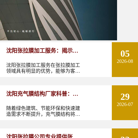
沈阳张拉膜加工服务：揭示张
05
2026-08
拉膜加工的实用优势
沈阳张拉膜加工服务在张拉膜加工
领域具有明显的优势，能够为客户
提供优质的产品和服务。如果您有
张拉膜加工的需求，不妨选择沈阳
张拉膜加工服务，让您的建筑物焕
沈阳充气膜结构厂家科普：了
29
发出独特的魅力。
2026-07
解充气膜建筑优势、价格及应
随着绿色建筑、节能环保和快速建
造需求不断提升，充气膜结构将在
用领域
更多领域发挥作用。尤其是在东北
地区，凭借良好的空间适应性和施
工优势，充气膜建筑具有较大的应
沈阳张拉膜公司专业提供张拉
用潜力。如果您正在规划充气膜结