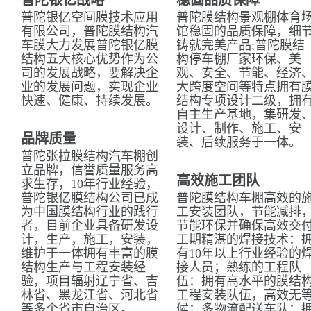
普陀银亿战略
稳固品质保障
普陀银亿空间膜技术应用
普陀膜结构景观棚体育
有限公司，普陀膜结构汽
馆稳固的品质保障，细
车膜大力发展普陀银亿膜
铸就完美产品;普陀膜结
结构五大核心优势作为公
构停车棚厂家环保、美
司的发展战略，要解决企
观、安全、节能、经济
业的发展问题，实现企业
大跨度空间等特点拥有
快速、健康、持续发展。
结构专项设计二级，拥
自主生产基地，集研发
设计、制作、施工、安
品牌质量
装、后续服务于一体。
普陀张拉膜结构汽车棚创
立品牌，信誉质量服务高
高效施工团队
求生存，10年行业经验，
普陀银亿膜结构公司已成
普陀膜结构车棚高效的
为中国膜结构行业的践行
工安装团队，节能减排
者，目前企业具备研发设
节能环保并确保高效交
计，生产，施工，安装，
工期精湛的焊接技术：
维护于一体拥有丰富的膜
有10年以上行业经验的
结构生产与工程安装经
接人员；熟练的工程队
验，项目辐射辽宁省、吉
伍：拥有高水平的膜结
林省、黑龙江省、河北省
工程安装队伍，高效无
等多个省市自治区。
候；多物流配送车队：