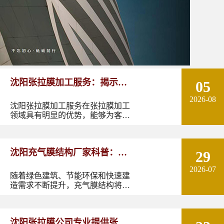
沈阳张拉膜加工服务：揭示张
05
2026-08
拉膜加工的实用优势
沈阳张拉膜加工服务在张拉膜加工
领域具有明显的优势，能够为客户
提供优质的产品和服务。如果您有
张拉膜加工的需求，不妨选择沈阳
张拉膜加工服务，让您的建筑物焕
沈阳充气膜结构厂家科普：了
29
发出独特的魅力。
2026-07
解充气膜建筑优势、价格及应
随着绿色建筑、节能环保和快速建
造需求不断提升，充气膜结构将在
用领域
更多领域发挥作用。尤其是在东北
地区，凭借良好的空间适应性和施
工优势，充气膜建筑具有较大的应
沈阳张拉膜公司专业提供张拉
用潜力。如果您正在规划充气膜结