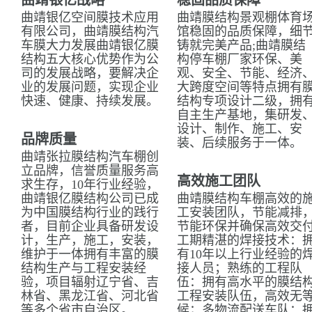
曲靖银亿战略
稳固品质保障
曲靖银亿空间膜技术应用
曲靖膜结构景观棚体育
有限公司，曲靖膜结构汽
馆稳固的品质保障，细
车膜大力发展曲靖银亿膜
铸就完美产品;曲靖膜结
结构五大核心优势作为公
构停车棚厂家环保、美
司的发展战略，要解决企
观、安全、节能、经济
业的发展问题，实现企业
大跨度空间等特点拥有
快速、健康、持续发展。
结构专项设计二级，拥
自主生产基地，集研发
设计、制作、施工、安
品牌质量
装、后续服务于一体。
曲靖张拉膜结构汽车棚创
立品牌，信誉质量服务高
高效施工团队
求生存，10年行业经验，
曲靖银亿膜结构公司已成
曲靖膜结构车棚高效的
为中国膜结构行业的践行
工安装团队，节能减排
者，目前企业具备研发设
节能环保并确保高效交
计，生产，施工，安装，
工期精湛的焊接技术：
维护于一体拥有丰富的膜
有10年以上行业经验的
结构生产与工程安装经
接人员；熟练的工程队
验，项目辐射辽宁省、吉
伍：拥有高水平的膜结
林省、黑龙江省、河北省
工程安装队伍，高效无
等多个省市自治区。
候；多物流配送车队：