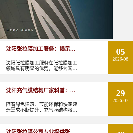
沈阳张拉膜加工服务：揭示张
05
2026-08
拉膜加工的实用优势
沈阳张拉膜加工服务在张拉膜加工
领域具有明显的优势，能够为客户
提供优质的产品和服务。如果您有
张拉膜加工的需求，不妨选择沈阳
张拉膜加工服务，让您的建筑物焕
沈阳充气膜结构厂家科普：了
29
发出独特的魅力。
2026-07
解充气膜建筑优势、价格及应
随着绿色建筑、节能环保和快速建
造需求不断提升，充气膜结构将在
用领域
更多领域发挥作用。尤其是在东北
地区，凭借良好的空间适应性和施
工优势，充气膜建筑具有较大的应
沈阳张拉膜公司专业提供张拉
用潜力。如果您正在规划充气膜结