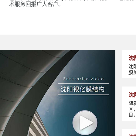
术服务回报广大客户。
沈
沈
膜
沈
随
区
目