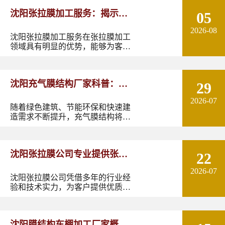
沈阳张拉膜加工服务：揭示张
05
2026-08
拉膜加工的实用优势
沈阳张拉膜加工服务在张拉膜加工
领域具有明显的优势，能够为客户
提供优质的产品和服务。如果您有
张拉膜加工的需求，不妨选择沈阳
张拉膜加工服务，让您的建筑物焕
沈阳充气膜结构厂家科普：了
29
发出独特的魅力。
2026-07
解充气膜建筑优势、价格及应
随着绿色建筑、节能环保和快速建
造需求不断提升，充气膜结构将在
用领域
更多领域发挥作用。尤其是在东北
地区，凭借良好的空间适应性和施
工优势，充气膜建筑具有较大的应
沈阳张拉膜公司专业提供张拉
22
用潜力。如果您正在规划充气膜结
构项目，可以结合实际
2026-07
膜安装服务
沈阳张拉膜公司凭借多年的行业经
验和技术实力，为客户提供优质、
高效、专业的张拉膜安装服务。我
们承诺，以合理的价格、精湛的工
艺、严谨的态度，为每一位客户打
沈阳膜结构车棚加工厂家概况