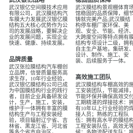
武汉银亿战略
稳固品质保障
武汉银亿空间膜技术应用
武汉膜结构景观棚体育
有限公司，武汉膜结构汽
馆稳固的品质保障，细
车膜大力发展武汉银亿膜
铸就完美产品;武汉膜结
结构五大核心优势作为公
构停车棚厂家环保、美
司的发展战略，要解决企
观、安全、节能、经济
业的发展问题，实现企业
大跨度空间等特点拥有
快速、健康、持续发展。
结构专项设计二级，拥
自主生产基地，集研发
设计、制作、施工、安
品牌质量
装、后续服务于一体。
武汉张拉膜结构汽车棚创
立品牌，信誉质量服务高
高效施工团队
求生存，10年行业经验，
武汉银亿膜结构公司已成
武汉膜结构车棚高效的
为中国膜结构行业的践行
工安装团队，节能减排
者，目前企业具备研发设
节能环保并确保高效交
计，生产，施工，安装，
工期精湛的焊接技术：
维护于一体拥有丰富的膜
有10年以上行业经验的
结构生产与工程安装经
接人员；熟练的工程队
验，项目辐射辽宁省、吉
伍：拥有高水平的膜结
林省、黑龙江省、河北省
工程安装队伍，高效无
等多个省市自治区。
候；多物流配送车队：