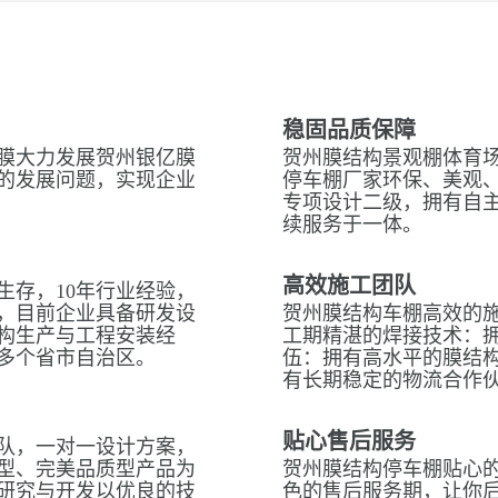
稳固品质保障
膜大力发展贺州银亿膜
贺州膜结构景观棚体育场
的发展问题，实现企业
停车棚厂家环保、美观
专项设计二级，拥有自
续服务于一体。
高效施工团队
生存，10年行业经验，
，目前企业具备研发设
贺州膜结构车棚高效的
构生产与工程安装经
工期精湛的焊接技术：拥
多个省市自治区。
伍：拥有高水平的膜结
有长期稳定的物流合作
贴心售后服务
队，一对一设计方案，
型、完美品质型产品为
贺州膜结构停车棚贴心的
研究与开发以优良的技
色的售后服务期，让你后