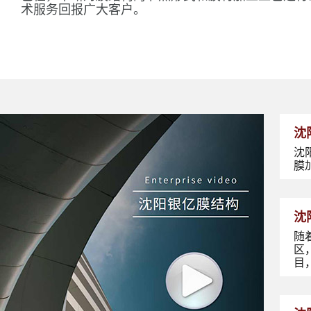
术服务回报广大客户。
沈
沈
膜
沈
随
区
目