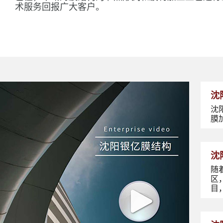
术服务回报广大客户。
沈
沈
膜
沈
随
区
目