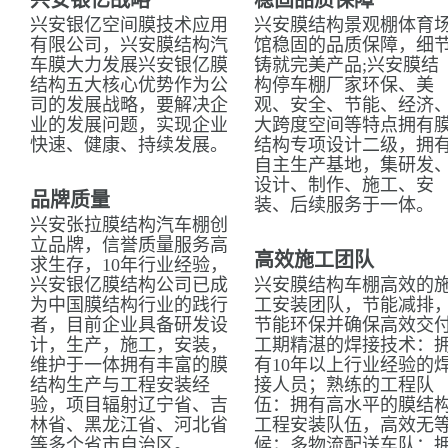
兴安银亿战略
稳固品质保障
兴安银亿空间膜技术应用
兴安膜结构景观棚体育
有限公司，兴安膜结构汽
馆稳固的品质保障，细
车膜大力发展兴安银亿膜
铸就完美产品;兴安膜结
结构五大核心优势作为公
构停车棚厂家环保、美
司的发展战略，要解决企
观、安全、节能、经济
业的发展问题，实现企业
大跨度空间等特点拥有
快速、健康、持续发展。
结构专项设计二级，拥
自主生产基地，集研发
设计、制作、施工、安
品牌质量
装、后续服务于一体。
兴安张拉膜结构汽车棚创
立品牌，信誉质量服务高
高效施工团队
求生存，10年行业经验，
兴安银亿膜结构公司已成
兴安膜结构车棚高效的
为中国膜结构行业的践行
工安装团队，节能减排
者，目前企业具备研发设
节能环保并确保高效交
计，生产，施工，安装，
工期精湛的焊接技术：
维护于一体拥有丰富的膜
有10年以上行业经验的
结构生产与工程安装经
接人员；熟练的工程队
验，项目辐射辽宁省、吉
伍：拥有高水平的膜结
林省、黑龙江省、河北省
工程安装队伍，高效无
等多个省市自治区。
候；多物流配送车队：