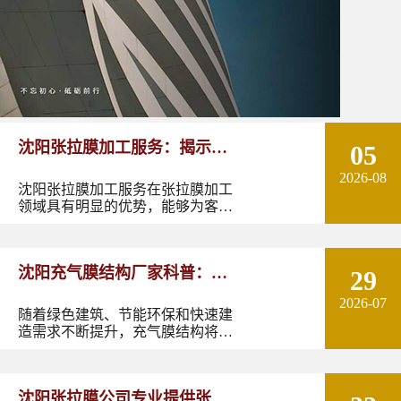
沈阳张拉膜加工服务：揭示张
05
2026-08
拉膜加工的实用优势
沈阳张拉膜加工服务在张拉膜加工
领域具有明显的优势，能够为客户
提供优质的产品和服务。如果您有
张拉膜加工的需求，不妨选择沈阳
张拉膜加工服务，让您的建筑物焕
沈阳充气膜结构厂家科普：了
29
发出独特的魅力。
2026-07
解充气膜建筑优势、价格及应
随着绿色建筑、节能环保和快速建
造需求不断提升，充气膜结构将在
用领域
更多领域发挥作用。尤其是在东北
地区，凭借良好的空间适应性和施
工优势，充气膜建筑具有较大的应
沈阳张拉膜公司专业提供张拉
用潜力。如果您正在规划充气膜结