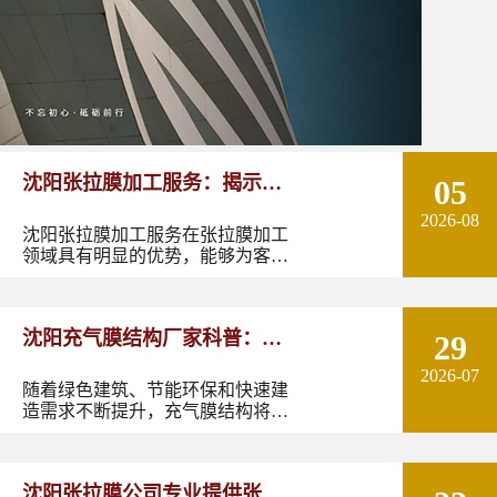
沈阳张拉膜加工服务：揭示张
05
2026-08
拉膜加工的实用优势
沈阳张拉膜加工服务在张拉膜加工
领域具有明显的优势，能够为客户
提供优质的产品和服务。如果您有
张拉膜加工的需求，不妨选择沈阳
张拉膜加工服务，让您的建筑物焕
沈阳充气膜结构厂家科普：了
29
发出独特的魅力。
2026-07
解充气膜建筑优势、价格及应
随着绿色建筑、节能环保和快速建
造需求不断提升，充气膜结构将在
用领域
更多领域发挥作用。尤其是在东北
地区，凭借良好的空间适应性和施
工优势，充气膜建筑具有较大的应
沈阳张拉膜公司专业提供张拉
用潜力。如果您正在规划充气膜结