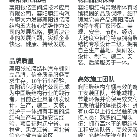
襄阳银亿战略
稳固品质保障
襄阳银亿空间膜技术应用
襄阳膜结构景观棚体育
有限公司，襄阳膜结构汽
馆稳固的品质保障，细
车膜大力发展襄阳银亿膜
铸就完美产品;襄阳膜结
结构五大核心优势作为公
构停车棚厂家环保、美
司的发展战略，要解决企
观、安全、节能、经济
业的发展问题，实现企业
大跨度空间等特点拥有
快速、健康、持续发展。
结构专项设计二级，拥
自主生产基地，集研发
设计、制作、施工、安
品牌质量
装、后续服务于一体。
襄阳张拉膜结构汽车棚创
立品牌，信誉质量服务高
高效施工团队
求生存，10年行业经验，
襄阳银亿膜结构公司已成
襄阳膜结构车棚高效的
为中国膜结构行业的践行
工安装团队，节能减排
者，目前企业具备研发设
节能环保并确保高效交
计，生产，施工，安装，
工期精湛的焊接技术：
维护于一体拥有丰富的膜
有10年以上行业经验的
结构生产与工程安装经
接人员；熟练的工程队
验，项目辐射辽宁省、吉
伍：拥有高水平的膜结
林省、黑龙江省、河北省
工程安装队伍，高效无
等多个省市自治区。
候；多物流配送车队：