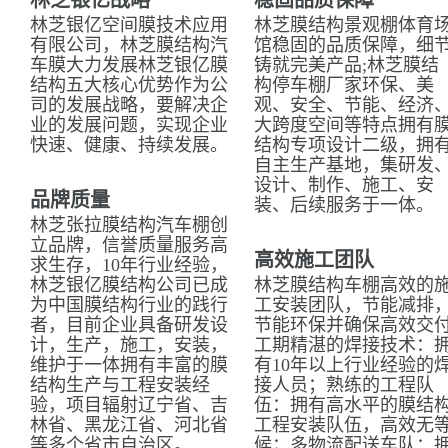
林芝银亿战略
稳固品质保障
林芝银亿空间膜技术应用
林芝膜结构景观棚体育
有限公司，林芝膜结构汽
馆稳固的品质保障，细
车膜大力发展林芝银亿膜
铸就完美产品;林芝膜结
结构五大核心优势作为公
构停车棚厂家环保、美
司的发展战略，要解决企
观、安全、节能、经济
业的发展问题，实现企业
大跨度空间等特点拥有
快速、健康、持续发展。
结构专项设计二级，拥
自主生产基地，集研发
设计、制作、施工、安
品牌质量
装、后续服务于一体。
林芝张拉膜结构汽车棚创
立品牌，信誉质量服务高
高效施工团队
求生存，10年行业经验，
林芝银亿膜结构公司已成
林芝膜结构车棚高效的
为中国膜结构行业的践行
工安装团队，节能减排
者，目前企业具备研发设
节能环保并确保高效交
计，生产，施工，安装，
工期精湛的焊接技术：
维护于一体拥有丰富的膜
有10年以上行业经验的
结构生产与工程安装经
接人员；熟练的工程队
验，项目辐射辽宁省、吉
伍：拥有高水平的膜结
林省、黑龙江省、河北省
工程安装队伍，高效无
等多个省市自治区。
候；多物流配送车队：