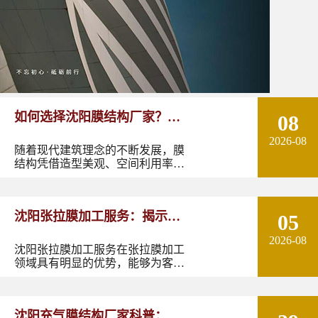
如何选择沈阳膜结构厂家？从
08
2026-08
设计能力到施工质量多方面了
随着现代建筑理念的不断发展，膜
结构凭借造型美观、空间利用率
解！
高、施工周期短以及良好的环境适
应性，逐渐成为体育场馆、停车
棚、景观设施、商业空间、交通设
沈阳张拉膜加工服务：揭示张
05
施等领域的重要建筑形式。
2026-08
拉膜加工的实用优势
沈阳张拉膜加工服务在张拉膜加工
领域具有明显的优势，能够为客户
提供优质的产品和服务。如果您有
张拉膜加工的需求，不妨选择沈阳
张拉膜加工服务，让您的建筑物焕
沈阳充气膜结构厂家科普：了
发出独特的魅力。