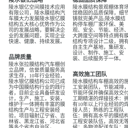
陵水银亿战略
稳固品质保障
陵水银亿空间膜技术应用
陵水膜结构景观棚体育
有限公司，陵水膜结构汽
馆稳固的品质保障，细
车膜大力发展陵水银亿膜
铸就完美产品;陵水膜结
结构五大核心优势作为公
构停车棚厂家环保、美
司的发展战略，要解决企
观、安全、节能、经济
业的发展问题，实现企业
大跨度空间等特点拥有
快速、健康、持续发展。
结构专项设计二级，拥
自主生产基地，集研发
设计、制作、施工、安
品牌质量
装、后续服务于一体。
陵水张拉膜结构汽车棚创
立品牌，信誉质量服务高
高效施工团队
求生存，10年行业经验，
陵水银亿膜结构公司已成
陵水膜结构车棚高效的
为中国膜结构行业的践行
工安装团队，节能减排
者，目前企业具备研发设
节能环保并确保高效交
计，生产，施工，安装，
工期精湛的焊接技术：
维护于一体拥有丰富的膜
有10年以上行业经验的
结构生产与工程安装经
接人员；熟练的工程队
验，项目辐射辽宁省、吉
伍：拥有高水平的膜结
林省、黑龙江省、河北省
工程安装队伍，高效无
等多个省市自治区。
候；多物流配送车队：