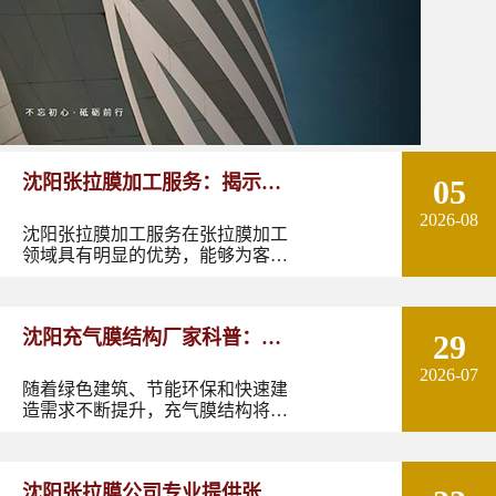
沈阳张拉膜加工服务：揭示张
05
2026-08
拉膜加工的实用优势
沈阳张拉膜加工服务在张拉膜加工
领域具有明显的优势，能够为客户
提供优质的产品和服务。如果您有
张拉膜加工的需求，不妨选择沈阳
张拉膜加工服务，让您的建筑物焕
沈阳充气膜结构厂家科普：了
29
发出独特的魅力。
2026-07
解充气膜建筑优势、价格及应
随着绿色建筑、节能环保和快速建
造需求不断提升，充气膜结构将在
用领域
更多领域发挥作用。尤其是在东北
地区，凭借良好的空间适应性和施
工优势，充气膜建筑具有较大的应
沈阳张拉膜公司专业提供张拉
用潜力。如果您正在规划充气膜结