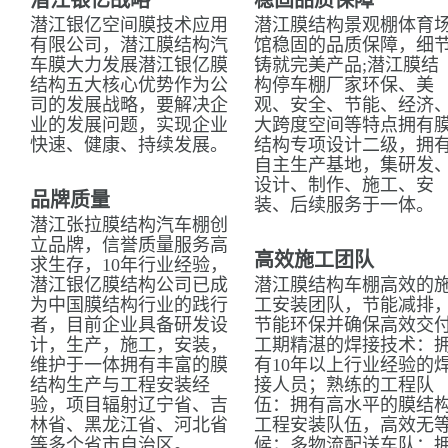
潜江银亿战略
稳固品质保障
潜江银亿空间膜技术应用
潜江膜结构景观棚体育
有限公司，潜江膜结构汽
馆稳固的品质保障，细
车膜大力发展潜江银亿膜
铸就完美产品;潜江膜结
结构五大核心优势作为公
构停车棚厂家环保、美
司的发展战略，要解决企
观、安全、节能、经济
业的发展问题，实现企业
大跨度空间等特点拥有
快速、健康、持续发展。
结构专项设计二级，拥
自主生产基地，集研发
设计、制作、施工、安
品牌质量
装、后续服务于一体。
潜江张拉膜结构汽车棚创
立品牌，信誉质量服务高
高效施工团队
求生存，10年行业经验，
潜江银亿膜结构公司已成
潜江膜结构车棚高效的
为中国膜结构行业的践行
工安装团队，节能减排
者，目前企业具备研发设
节能环保并确保高效交
计，生产，施工，安装，
工期精湛的焊接技术：
维护于一体拥有丰富的膜
有10年以上行业经验的
结构生产与工程安装经
接人员；熟练的工程队
验，项目辐射辽宁省、吉
伍：拥有高水平的膜结
林省、黑龙江省、河北省
工程安装队伍，高效无
等多个省市自治区。
候；多物流配送车队：