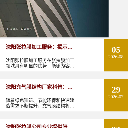
沈阳张拉膜加工服务：揭示张
05
2026-08
拉膜加工的实用优势
沈阳张拉膜加工服务在张拉膜加工
领域具有明显的优势，能够为客户
提供优质的产品和服务。如果您有
张拉膜加工的需求，不妨选择沈阳
张拉膜加工服务，让您的建筑物焕
沈阳充气膜结构厂家科普：了
29
发出独特的魅力。
2026-07
解充气膜建筑优势、价格及应
随着绿色建筑、节能环保和快速建
造需求不断提升，充气膜结构将在
用领域
更多领域发挥作用。尤其是在东北
地区，凭借良好的空间适应性和施
工优势，充气膜建筑具有较大的应
沈阳张拉膜公司专业提供张拉
用潜力。如果您正在规划充气膜结