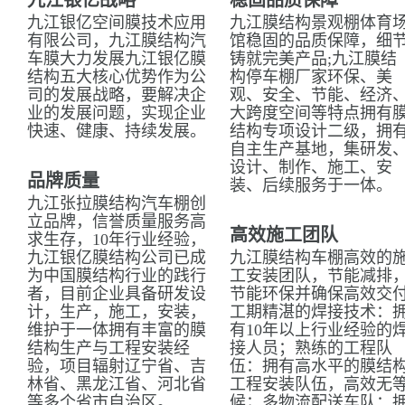
九江银亿战略
稳固品质保障
九江银亿空间膜技术应用
九江膜结构景观棚体育
有限公司，九江膜结构汽
馆稳固的品质保障，细
车膜大力发展九江银亿膜
铸就完美产品;九江膜结
结构五大核心优势作为公
构停车棚厂家环保、美
司的发展战略，要解决企
观、安全、节能、经济
业的发展问题，实现企业
大跨度空间等特点拥有
快速、健康、持续发展。
结构专项设计二级，拥
自主生产基地，集研发
设计、制作、施工、安
品牌质量
装、后续服务于一体。
九江张拉膜结构汽车棚创
立品牌，信誉质量服务高
高效施工团队
求生存，10年行业经验，
九江银亿膜结构公司已成
九江膜结构车棚高效的
为中国膜结构行业的践行
工安装团队，节能减排
者，目前企业具备研发设
节能环保并确保高效交
计，生产，施工，安装，
工期精湛的焊接技术：
维护于一体拥有丰富的膜
有10年以上行业经验的
结构生产与工程安装经
接人员；熟练的工程队
验，项目辐射辽宁省、吉
伍：拥有高水平的膜结
林省、黑龙江省、河北省
工程安装队伍，高效无
等多个省市自治区。
候；多物流配送车队：