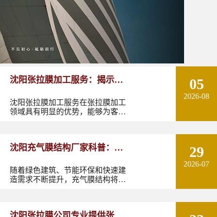
沈阳张拉膜加工服务：揭示张
05
2026-08
拉膜加工的实用优势
沈阳张拉膜加工服务在张拉膜加工
领域具有明显的优势，能够为客户
提供优质的产品和服务。如果您有
张拉膜加工的需求，不妨选择沈阳
张拉膜加工服务，让您的建筑物焕
沈阳充气膜结构厂家科普：了
29
发出独特的魅力。
2026-07
解充气膜建筑优势、价格及应
随着绿色建筑、节能环保和快速建
造需求不断提升，充气膜结构将在
用领域
更多领域发挥作用。尤其是在东北
地区，凭借良好的空间适应性和施
工优势，充气膜建筑具有较大的应
沈阳张拉膜公司专业提供张拉
用潜力。如果您正在规划充气膜结