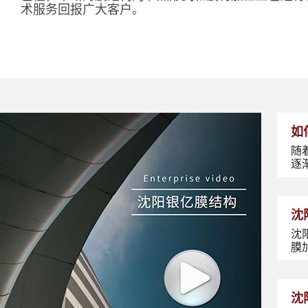
术服务回报广大客户。
如
随
逐
沈
沈
膜
沈