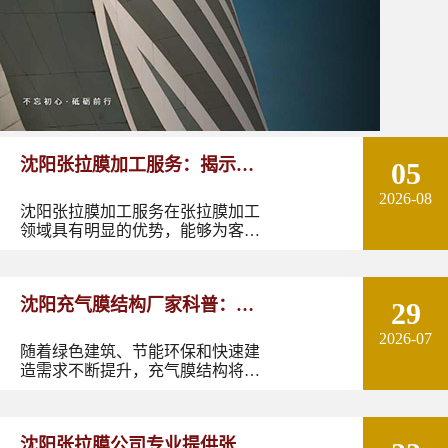
沈阳张拉膜加工服务：揭示张
05
2026-08
拉膜加工的实用优势
沈阳张拉膜加工服务在张拉膜加工
领域具有明显的优势，能够为客户
提供优质的产品和服务。如果您有
张拉膜加工的需求，不妨选择沈阳
张拉膜加工服务，让您的建筑物焕
沈阳充气膜结构厂家科普：了
29
发出独特的魅力。
2026-07
解充气膜建筑优势、价格及应
随着绿色建筑、节能环保和快速建
造需求不断提升，充气膜结构将在
用领域
更多领域发挥作用。尤其是在东北
地区，凭借良好的空间适应性和施
工优势，充气膜建筑具有较大的应
沈阳张拉膜公司专业提供张拉
用潜力。如果您正在规划充气膜结