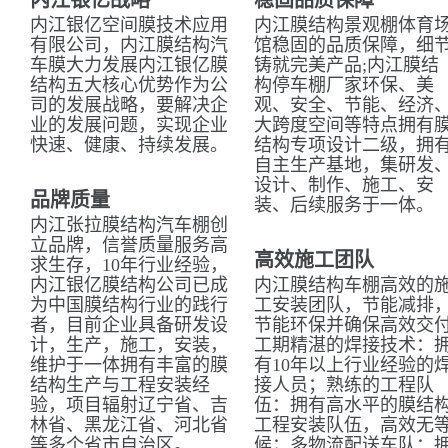
内江银亿战略
稳固品质保障
内江银亿空间膜技术应用
内江膜结构景观棚体育
有限公司，内江膜结构汽
馆稳固的品质保障，细
车膜大力发展内江银亿膜
铸就完美产品;内江膜结
结构五大核心优势作为公
构停车棚厂家环保、美
司的发展战略，要解决企
观、安全、节能、经济
业的发展问题，实现企业
大跨度空间等特点拥有
快速、健康、持续发展。
结构专项设计二级，拥
自主生产基地，集研发
设计、制作、施工、安
品牌质量
装、后续服务于一体。
内江张拉膜结构汽车棚创
立品牌，信誉质量服务高
高效施工团队
求生存，10年行业经验，
内江银亿膜结构公司已成
内江膜结构车棚高效的
为中国膜结构行业的践行
工安装团队，节能减排
者，目前企业具备研发设
节能环保并确保高效交
计，生产，施工，安装，
工期精湛的焊接技术：
维护于一体拥有丰富的膜
有10年以上行业经验的
结构生产与工程安装经
接人员；熟练的工程队
验，项目辐射辽宁省、吉
伍：拥有高水平的膜结
林省、黑龙江省、河北省
工程安装队伍，高效无
等多个省市自治区。
候；多物流配送车队：